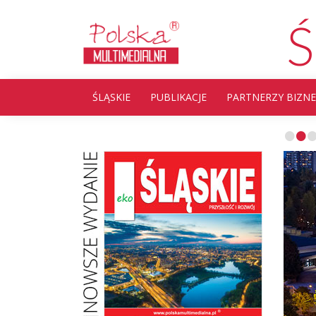
Ś
ŚLĄSKIE
PUBLIKACJE
PARTNERZY BIZN
•
•