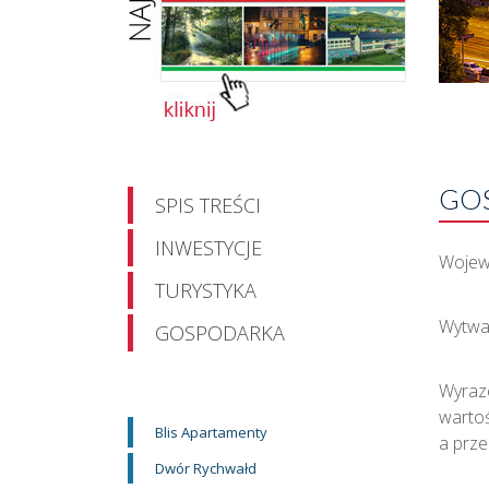
GO
SPIS TREŚCI
INWESTYCJE
Wojewó
TURYSTYKA
Wytwar
GOSPODARKA
Wyraze
wartoś
Blis Apartamenty
a prze
Dwór Rychwałd