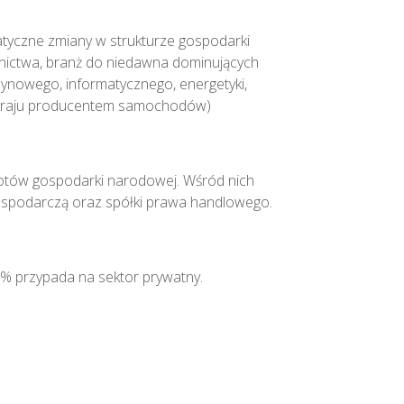
atyczne zmiany w strukturze gospodarki
tnictwa, branż do niedawna dominujących
nowego, informatycznego, energetyki,
w kraju producentem samochodów)
iotów gospodarki narodowej. Wśród nich
ospodarczą oraz spółki prawa handlowego.
6% przypada na sektor prywatny.