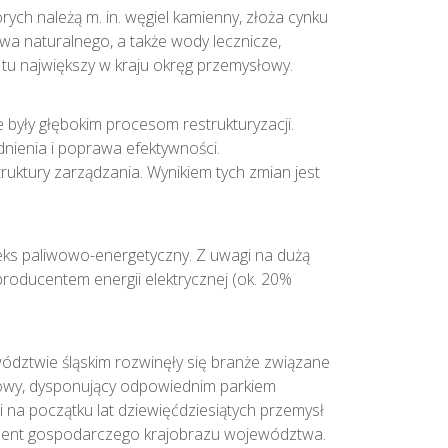
ych należą m. in. węgiel kamienny, złoża cynku
ywa naturalnego, a także wody lecznicze,
 tu największy w kraju okręg przemysłowy.
były głębokim procesom restrukturyzacji.
nienia i poprawa efektywności.
ruktury zarządzania. Wynikiem tych zmian jest
eks paliwowo-energetyczny. Z uwagi na dużą
roducentem energii elektrycznej (ok. 20%
ództwie śląskim rozwinęły się branże związane
nowy, dysponujący odpowiednim parkiem
na początku lat dziewięćdziesiątych przemysł
element gospodarczego krajobrazu województwa.