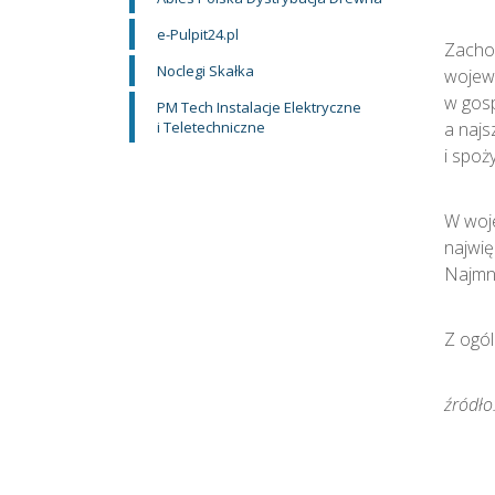
e-Pulpit24.pl
Zachod
Noclegi Skałka
wojewó
w gos
PM Tech Instalacje Elektryczne
i Teletechniczne
a najs
i spoż
W woje
najwię
Najmni
Z ogól
źródło