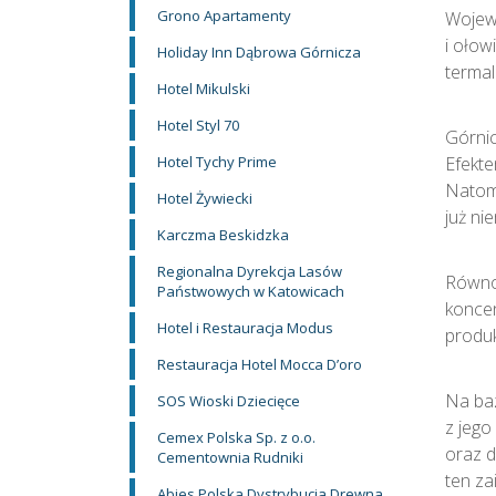
Grono Apartamenty
Wojewó
i ołow
Holiday Inn Dąbrowa Górnicza
termal
Hotel Mikulski
Hotel Styl 70
Górnic
Hotel Tychy Prime
Efekte
Natomi
Hotel Żywiecki
już ni
Karczma Beskidzka
Regionalna Dyrekcja Lasów
Równol
Państwowych w Katowicach
koncen
Hotel i Restauracja Modus
produk
Restauracja Hotel Mocca D’oro
Na baz
SOS Wioski Dziecięce
z jego
Cemex Polska Sp. z o.o.
oraz d
Cementownia Rudniki
ten za
Abies Polska Dystrybucja Drewna