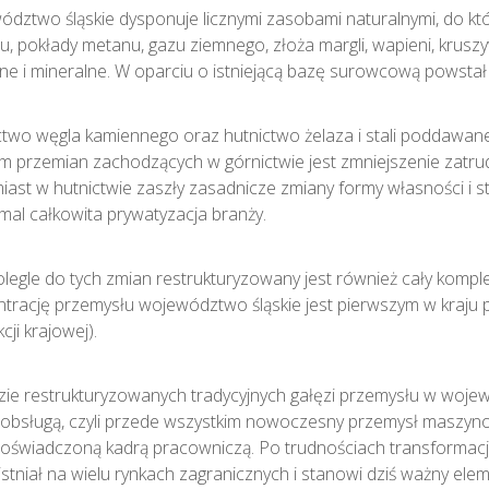
dztwo śląskie dysponuje licznymi zasobami naturalnymi, do któr
iu, pokłady metanu, gazu ziemnego, złoża margli, wapieni, krusz
ne i mineralne. W oparciu o istniejącą bazę surowcową powstał
two węgla kamiennego oraz hutnictwo żelaza i stali poddawane 
m przemian zachodzących w górnictwie jest zmniejszenie zatrud
ast w hutnictwie zaszły zasadnicze zmiany formy własności i st
emal całkowita prywatyzacja branży.
egle do tych zmian restrukturyzowany jest również cały kompl
trację przemysłu województwo śląskie jest pierwszym w kraju p
cji krajowej).
ie restrukturyzowanych tradycyjnych gałęzi przemysłu w wojew
 obsługą, czyli przede wszystkim nowoczesny przemysł maszy
oświadczoną kadrą pracowniczą. Po trudnościach transformacji 
istniał na wielu rynkach zagranicznych i stanowi dziś ważny 