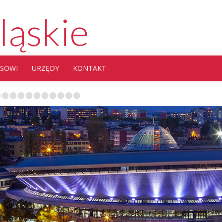
ląskie
ESOWI
URZĘDY
KONTAKT
•
•
•
•
•
•
•
•
•
•
•