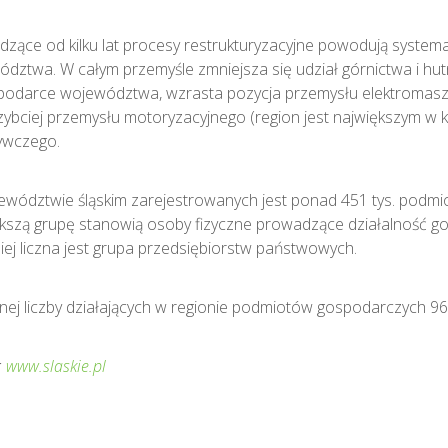
zące od kilku lat procesy restrukturyzacyjne powodują system
dztwa. W całym przemyśle zmniejsza się udział górnictwa i hu
podarce województwa, wzrasta pozycja przemysłu elektromaszy
zybciej przemysłu motoryzacyjnego (region jest największym 
ywczego.
wództwie śląskim zarejestrowanych jest ponad 451 tys. podm
kszą grupę stanowią osoby fizyczne prowadzące działalność g
ej liczna jest grupa przedsiębiorstw państwowych.
nej liczby działających w regionie podmiotów gospodarczych 9
:
www.slaskie.pl