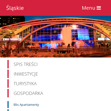
Śląskie
Toggle
Menu
navigation
SPIS TREŚCI
INWESTYCJE
TURYSTYKA
GOSPODARKA
Blis Apartamenty