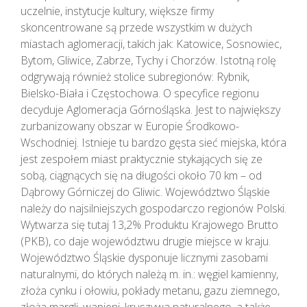
uczelnie, instytucje kultury, większe firmy
skoncentrowane są przede wszystkim w dużych
miastach aglomeracji, takich jak: Katowice, Sosnowiec,
Bytom, Gliwice, Zabrze, Tychy i Chorzów. Istotną rolę
odgrywają również stolice subregionów: Rybnik,
Bielsko-Biała i Częstochowa. O specyfice regionu
decyduje Aglomeracja Górnośląska. Jest to największy
zurbanizowany obszar w Europie Środkowo-
Wschodniej. Istnieje tu bardzo gęsta sieć miejska, która
jest zespołem miast praktycznie stykających się ze
sobą, ciągnących się na długości około 70 km – od
Dąbrowy Górniczej do Gliwic. Województwo Śląskie
należy do najsilniejszych gospodarczo regionów Polski.
Wytwarza się tutaj 13,2% Produktu Krajowego Brutto
(PKB), co daje województwu drugie miejsce w kraju.
Województwo Śląskie dysponuje licznymi zasobami
naturalnymi, do których należą m. in.: węgiel kamienny,
złoża cynku i ołowiu, pokłady metanu, gazu ziemnego,