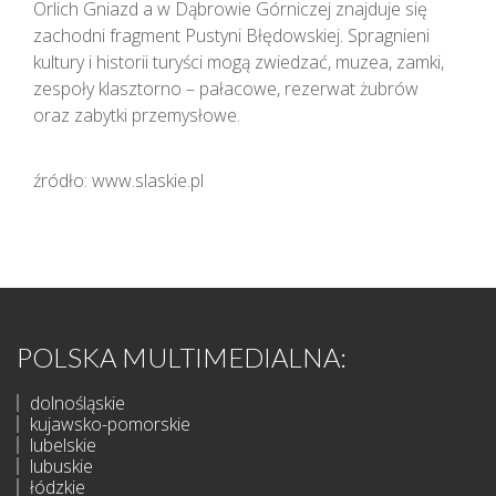
Orlich Gniazd a w Dąbrowie Górniczej znajduje się
zachodni fragment Pustyni Błędowskiej. Spragnieni
kultury i historii turyści mogą zwiedzać, muzea, zamki,
zespoły klasztorno – pałacowe, rezerwat żubrów
oraz zabytki przemysłowe.
źródło: www.slaskie.pl
POLSKA MULTIMEDIALNA:
dolnośląskie
kujawsko-pomorskie
lubelskie
lubuskie
łódzkie